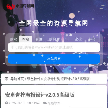
全网最全的资源导航网
搜索
本站
百度
搜狗
360
必应
神马
头
本站搜索
导航首页
»
绿色软件
»
安卓青柠海报设计v2.0.6高级版
安卓青柠海报设计v2.0.6高级版
2025-03-18
11949
绿色软件