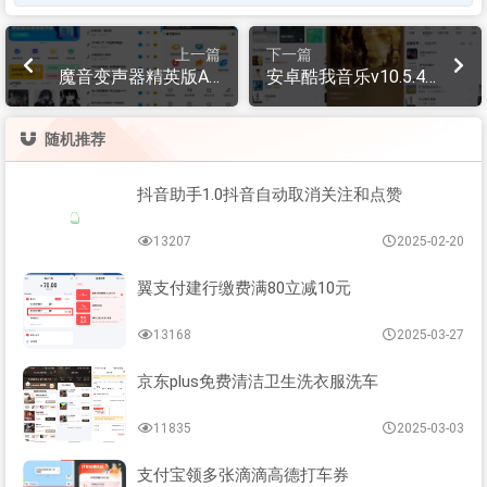
上一篇
下一篇
魔音变声器精英版AP
安卓酷我音乐v10.5.4.
P 解锁vip
3高级版
随机推荐
抖音助手1.0抖音自动取消关注和点赞
13207
2025-02-20
翼支付建行缴费满80立减10元
13168
2025-03-27
京东plus免费清洁卫生洗衣服洗车
11835
2025-03-03
支付宝领多张滴滴高德打车券