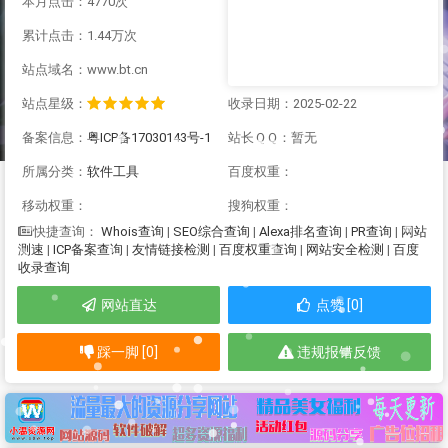
本月点击：4770次
累计点击：1.44万次
站点域名：www.bt.cn
站点星级：
收录日期：2025-02-22
备案信息：
粤ICP备17030143号-1
站长ＱＱ：暂无
所属分类：
软件工具
百度权重：
移动权重：
搜狗权重：
Whois查询
|
SEO综合查询
|
Alexa排名查询
|
PR查询
|
网站
快捷查询：
测速
|
ICP备案查询
|
友情链接检测
|
百度权重查询
|
网站安全检测
|
百度
收录查询
网站直达
点赞 [0]
踩一脚 [0]
违规报错反馈