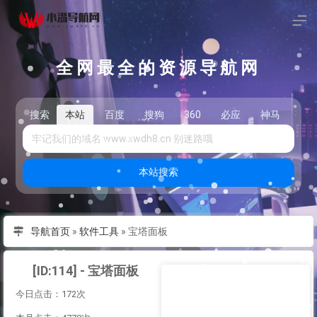
全网最全的资源导航网
搜索
本站
百度
搜狗
360
必应
神马
头
本站搜索
导航首页
»
软件工具
»
宝塔面板
[ID:114] - 宝塔面板
今日点击：172次