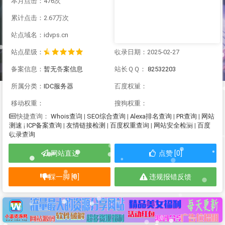
本月点击：476次
累计点击：2.67万次
站点域名：idvps.cn
站点星级：
收录日期：2025-02-27
备案信息：
暂无备案信息
站长ＱＱ：
82532203
所属分类：
IDC服务器
百度权重：
移动权重：
搜狗权重：
Whois查询
|
SEO综合查询
|
Alexa排名查询
|
PR查询
|
网站
快捷查询：
测速
|
ICP备案查询
|
友情链接检测
|
百度权重查询
|
网站安全检测
|
百度
收录查询
网站直达
点赞 [0]
踩一脚 [0]
违规报错反馈