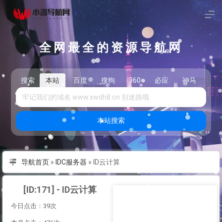
全网最全的资源导航网
搜索
本站
百度
搜狗
360
必应
神马
头
本站搜索
导航首页
»
IDC服务器
»
ID云计算
[ID:171] - ID云计算
今日点击：39次