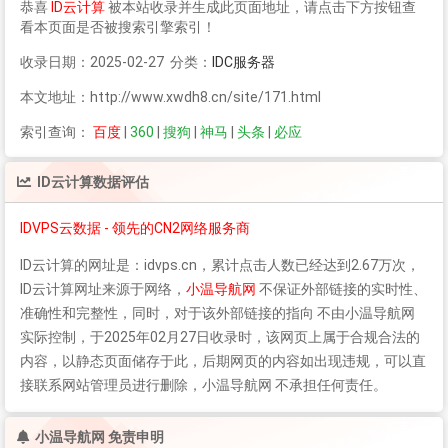
恭喜
ID云计算
被本站收录并生成此页面地址，请点击下方按钮查
看本页面是否被搜索引擎索引！
收录日期：2025-02-27 分类：
IDC服务器
本文地址：http://www.xwdh8.cn/site/171.html
索引查询：
百度
|
360
|
搜狗
|
神马
|
头条
|
必应
ID云计算
数据评估
IDVPS云数据 - 领先的CN2网络服务商
ID云计算
的网址是：idvps.cn，累计点击人数已经达到2.67万次，
ID云计算
网址来源于网络，
小温导航网
不保证外部链接的实时性、
准确性和完整性，同时，对于该外部链接的指向 不由小温导航网
实际控制，于2025年02月27日收录时，该网页上属于合规合法的
内容，以静态页面储存于此，后期网页的内容如出现违规，可以直
接联系网站管理员进行删除，小温导航网 不承担任何责任。
小温导航网 免责申明