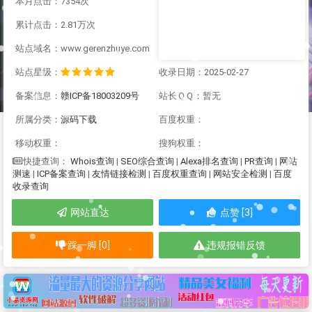
本月点击：7354次
累计点击：2.81万次
站点域名：www.gerenzhuye.com
站点星级：
收录日期：2025-02-27
备案信息：
赣ICP备18003209号
站长ＱＱ：暂无
所属分类：
源码下载
百度权重：
移动权重：
搜狗权重：
Whois查询
|
SEO综合查询
|
Alexa排名查询
|
PR查询
|
网站
快捷查询：
测速
|
ICP备案查询
|
友情链接检测
|
百度权重查询
|
网站安全检测
|
百度
收录查询
网站直达
点赞 [3]
踩一脚 [0]
违规报错反馈