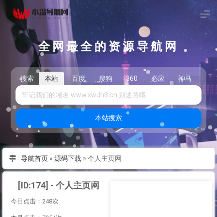
全网最全的资源导航网
搜索
本站
百度
搜狗
360
必应
神马
头
本站搜索
导航首页
»
源码下载
»
个人主页网
[ID:174] - 个人主页网
今日点击：248次