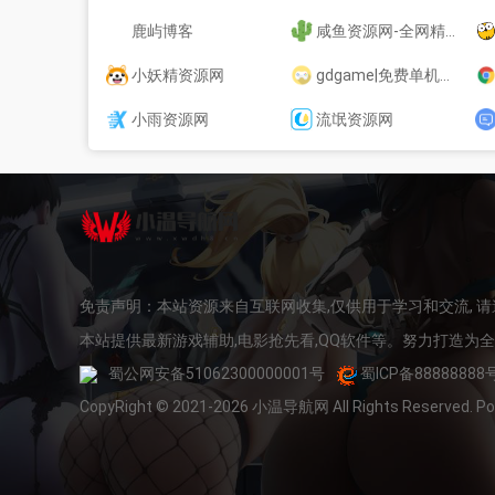
鹿屿博客
咸鱼资源网-全网精品资源分享平台_爱收集_爱分享
小妖精资源网
gdgame|免费单机游戏
小雨资源网
流氓资源网
免责声明：本站资源来自互联网收集,仅供用于学习和交流, 
本站提供最新游戏辅助,电影抢先看,QQ软件等。努力打造为
蜀公网安备51062300000001号
蜀ICP备88888888
CopyRight © 2021-2026 小温导航网 All Rights Reserved. 