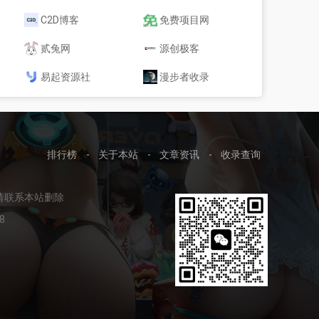
C2D博客
免费项目网
贰兔网
源创极客
易起资源社
漫步者收录
排行榜
-
关于本站
-
文章资讯
-
收录查询
请联系本站删除
8