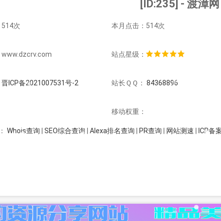
[ID:235] - 渡漳网
514次
本月点击：514次
w.dzcrv.com
站点星级：
：
晋ICP备2021007531号-2
站长ＱＱ：
84368896
：
移动权重：
Whois查询
|
SEO综合查询
|
Alexa排名查询
|
PR查询
|
网站测速
|
ICP备
：