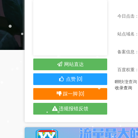
今日点击：
站点域名：ww
备案信息
网站直达
百度权重
点赞 [0]
快捷查询
收录查询
踩一脚 [0]
违规报错反馈