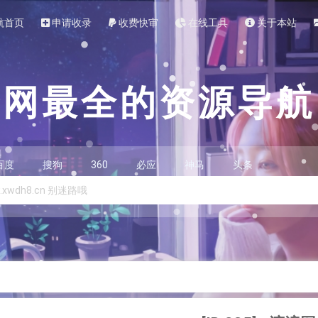
航首页
申请收录
收费快审
在线工具
关于本站
全网最全的资源导航
百度
搜狗
360
必应
神马
头条