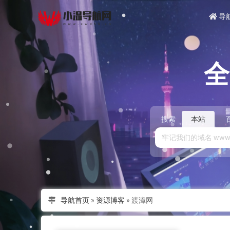
导
搜索
本站
导航首页
»
资源博客
»
渡漳网