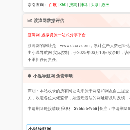
索引查询：
百度
|
360
|
搜狗
|
神马
|
头条
|
必应
渡漳网
数据评估
渡漳网-虚拟资源一站式分享平台
渡漳网
的网址是：www.dzcrv.com，累计点击人数已经达
由小温导航网 实际控制，于2025年03月10日收录
不承担任何责任。
小温导航网 免责申明
声明：本站收录的所有网址均来源于网络和网友自主提交
关，欢迎各位大佬监督，如违规违法的网址请及时反馈，
申请删除链接请联系QQ：
3966564968
[备注：申请删除链