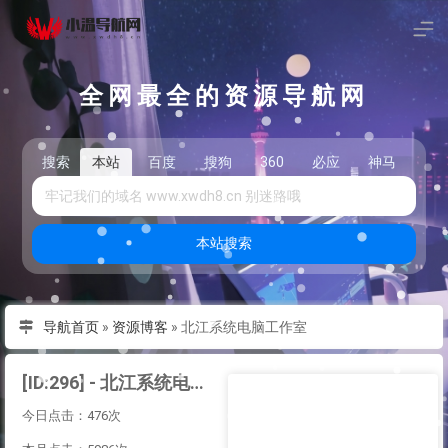
全网最全的资源导航网
搜索
本站
百度
搜狗
360
必应
神马
头
本站搜索
导航首页
»
资源博客
»
北江系统电脑工作室
[ID:296] - 北江系统电脑工作室
今日点击：476次