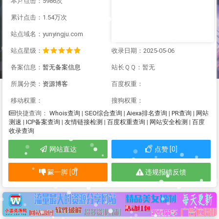
本月点击：5986次
累计点击：1.54万次
站点域名：yunyingju.com
站点星级：
收录日期：2025-05-06
备案信息：
暂无备案信息
站长ＱＱ：暂无
所属分类：
资源博客
百度权重：
移动权重：
搜狗权重：
Whois查询
|
SEO综合查询
|
Alexa排名查询
|
PR查询
|
网站
快捷查询：
测速
|
ICP备案查询
|
友情链接检测
|
百度权重查询
|
网站安全检测
|
百度
收录查询
网站直达
点赞 [0]
踩一脚 [0]
违规报错反馈