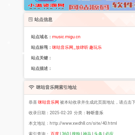
站点信息
站点域名：
music.migu.cn
站点标题：
咪咕音乐网_放肆听·趣玩乐
站点关键：
站点描述：
咪咕音乐网
索引地址
恭喜
咪咕音乐网
被本站收录并生成此页面地址，请点击
收录日期：2025-02-20 分类：
聆听音乐
本文地址：http://www.xwdh8.cn/site/40.html
索引查询：
百度
|
360
|
搜狗
|
神马
|
头条
|
必应