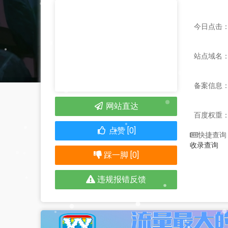
今日点击：
站点域名：mu
备案信息
网站直达
百度权重
点赞 [0]
快捷查询
收录查询
踩一脚 [0]
违规报错反馈