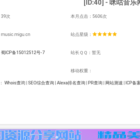
[ID:40] - 咪咕音乐
39次
本月点击：5606次
sic.migu.cn
站点星级：
：
蜀ICP备15012512号-7
站长ＱＱ：暂无
：
移动权重：
Whois查询
|
SEO综合查询
|
Alexa排名查询
|
PR查询
|
网站测速
|
ICP备
：