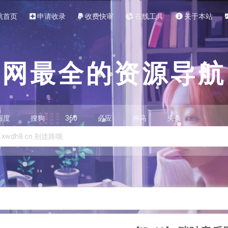
航首页
申请收录
收费快审
在线工具
关于本站
全网最全的资源导航
百度
搜狗
360
必应
神马
头条