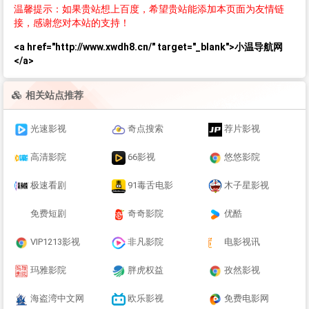
温馨提示：如果贵站想上百度，希望贵站能添加本页面为友情链
接，感谢您对本站的支持！
<a href="http://www.xwdh8.cn/" target="_blank">小温导航网
</a>
相关站点推荐
光速影视
奇点搜索
荐片影视
高清影院
66影视
悠悠影院
极速看剧
91毒舌电影
木子星影视
免费短剧
奇奇影院
优酷
VIP1213影视
非凡影院
电影视讯
玛雅影院
胖虎权益
孜然影视
海盗湾中文网
欧乐影视
免费电影网