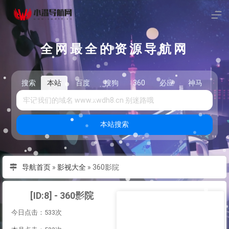
全网最全的资源导航网
搜索
本站
百度
搜狗
360
必应
神马
头
本站搜索
导航首页
»
影视大全
»
360影院
[ID:8] - 360影院
今日点击：533次