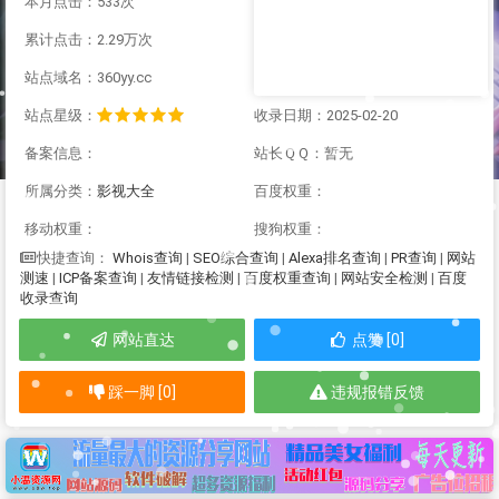
本月点击：533次
累计点击：2.29万次
站点域名：360yy.cc
站点星级：
收录日期：2025-02-20
备案信息：
站长ＱＱ：暂无
所属分类：
影视大全
百度权重：
移动权重：
搜狗权重：
Whois查询
|
SEO综合查询
|
Alexa排名查询
|
PR查询
|
网站
快捷查询：
测速
|
ICP备案查询
|
友情链接检测
|
百度权重查询
|
网站安全检测
|
百度
收录查询
网站直达
点赞 [0]
踩一脚 [0]
违规报错反馈