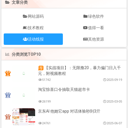
文章分类
网站源码
绿色软件
技术教程
值得一看
活动线报
其他资源
分类浏览TOP10
【实战项目】：无限撸20，暴力偏门日入千
元，附视频教程
51742
2025-09-19
淘宝惊喜口令抽取天猫超市卡
26199
2025-03-05
京东AI 他她它app 对话体验秒到3亓
24761
2025-06-07