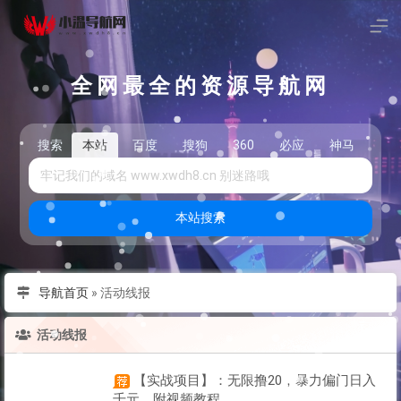
全网最全的资源导航网
搜索
本站
百度
搜狗
360
必应
神马
头
本站搜索
导航首页
»
活动线报
活动线报
【实战项目】：无限撸20，暴力偏门日入
千元，附视频教程