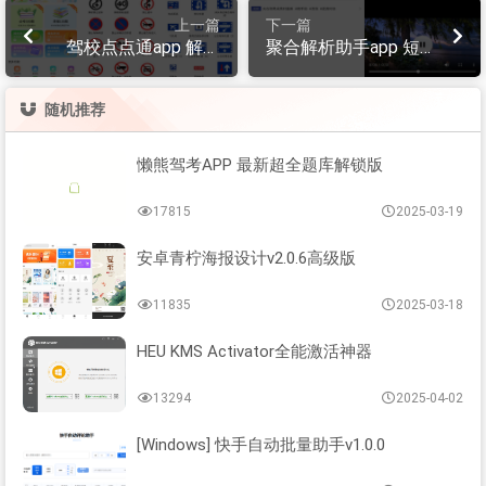
上一篇
下一篇
驾校点点通app 解除
聚合解析助手app 短
去广告
视频无水印下载
随机推荐
懒熊驾考APP 最新超全题库解锁版
17815
2025-03-19
安卓青柠海报设计v2.0.6高级版
11835
2025-03-18
HEU KMS Activator全能激活神器
13294
2025-04-02
[Windows] 快手自动批量助手v1.0.0