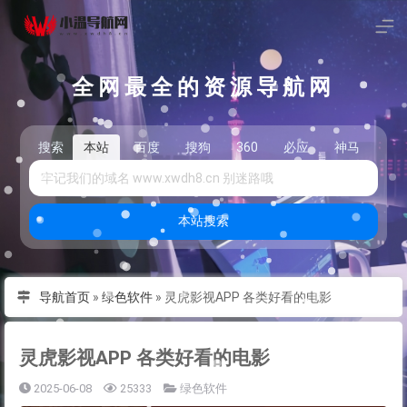
全网最全的资源导航网
搜索
本站
百度
搜狗
360
必应
神马
头
本站搜索
导航首页
»
绿色软件
»
灵虎影视APP 各类好看的电影
灵虎影视APP 各类好看的电影
2025-06-08
25333
绿色软件