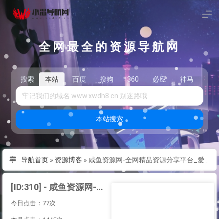
全网最全的资源导航网
搜索
本站
百度
搜狗
360
必应
神马
头
本站搜索
导航首页
»
资源博客
»
咸鱼资源网-全网精品资源分享平台_爱收集_爱分享
[ID:310] - 咸鱼资源网-全网精品资源分享平台_爱收集_爱分享
今日点击：77次