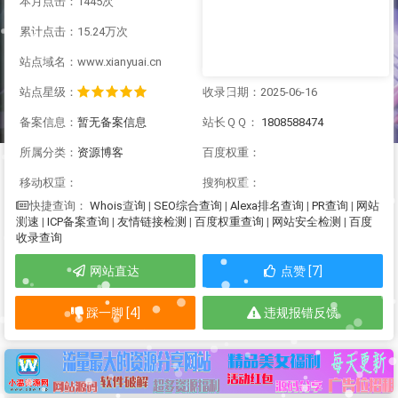
本月点击：1445次
累计点击：15.24万次
站点域名：www.xianyuai.cn
站点星级：
收录日期：2025-06-16
备案信息：
暂无备案信息
站长ＱＱ：
1808588474
所属分类：
资源博客
百度权重：
移动权重：
搜狗权重：
Whois查询
|
SEO综合查询
|
Alexa排名查询
|
PR查询
|
网站
快捷查询：
测速
|
ICP备案查询
|
友情链接检测
|
百度权重查询
|
网站安全检测
|
百度
收录查询
网站直达
点赞 [7]
踩一脚 [4]
违规报错反馈